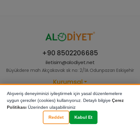
+90 8502206685
iletisim@alodiyet.net
Büyükdere mah Akçakavak sk no: 2/1A Odunpazarı Eskişehir
Kurumsal
Paketlerimiz
Alışveriş deneyiminizi iyileştirmek için yasal düzenlemelere
Sipariş
uygun çerezler (cookies) kullanıyoruz. Detaylı bilgiye
Çerez
İnteraktif
Politikası
Üzerinden ulaşabilirsiniz
Reddet
Kabul Et
© 2025 Tüm hakkı saklıdır. Alo Diyet