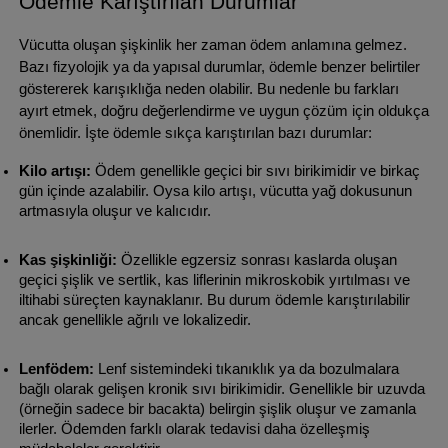
Ödemle Karıştırılan Durumlar
Vücutta oluşan şişkinlik her zaman ödem anlamına gelmez. 
Bazı fizyolojik ya da yapısal durumlar, ödemle benzer belirtiler 
göstererek karışıklığa neden olabilir. Bu nedenle bu farkları 
ayırt etmek, doğru değerlendirme ve uygun çözüm için oldukça 
önemlidir. İşte ödemle sıkça karıştırılan bazı durumlar:
Kilo artışı:
 Ödem genellikle geçici bir sıvı birikimidir ve birkaç 
gün içinde azalabilir. Oysa kilo artışı, vücutta yağ dokusunun 
artmasıyla oluşur ve kalıcıdır.
Kas şişkinliği:
 Özellikle egzersiz sonrası kaslarda oluşan 
geçici şişlik ve sertlik, kas liflerinin mikroskobik yırtılması ve 
iltihabi süreçten kaynaklanır. Bu durum ödemle karıştırılabilir 
ancak genellikle ağrılı ve lokalizedir.
Lenfödem:
 Lenf sistemindeki tıkanıklık ya da bozulmalara 
bağlı olarak gelişen kronik sıvı birikimidir. Genellikle bir uzuvda 
(örneğin sadece bir bacakta) belirgin şişlik oluşur ve zamanla 
ilerler. Ödemden farklı olarak tedavisi daha özelleşmiş 