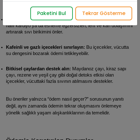
sınırlandırılmalıdır.
Paketini Bul
Tekrar Gösterme
Egzersiz yaparak dolaşımı destekleyin:
 Düzenli yürüyüş, 
hafif kardiyo ya da esneme egzersizleri, lenf ve kan dolaşımını 
artırarak sıvı birikimini önler.
Kafeinli ve gazlı içecekleri sınırlayın:
 Bu içecekler, vücutta 
su dengesini bozarak ödemi tetikleyebilir.
Bitkisel çaylardan destek alın:
 Maydanoz çayı, kiraz sapı 
çayı, rezene ve yeşil çay gibi doğal detoks etkisi olan 
içecekler, vücuttaki fazla sıvının atılmasını destekler.
Bu öneriler yalnızca “ödem nasıl geçer?” sorusunun yanıtı 
değil, aynı zamanda ödemin tekrar oluşmasını önlemeye 
yönelik sağlıklı yaşam alışkanlıklarının da temelidir.