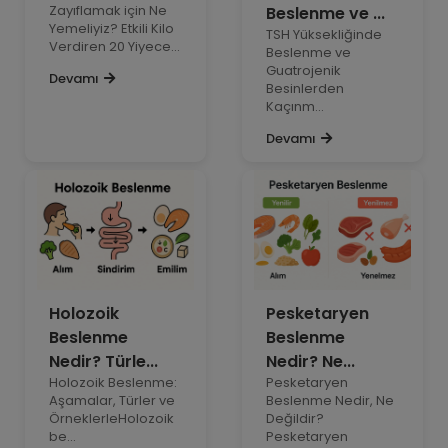
Zayıflamak için Ne
Beslenme ve ...
Yemeliyiz? Etkili Kilo
TSH Yüksekliğinde
Verdiren 20 Yiyece...
Beslenme ve
Guatrojenik
Devamı
Besinlerden
Kaçınm...
Devamı
Holozoik
Pesketaryen
Beslenme
Beslenme
Nedir? Türle...
Nedir? Ne...
Holozoik Beslenme:
Pesketaryen
Aşamalar, Türler ve
Beslenme Nedir, Ne
ÖrneklerleHolozoik
Değildir?
be...
Pesketaryen