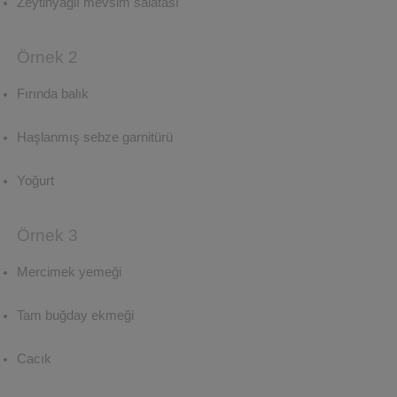
Zeytinyağlı mevsim salatası
Örnek 2
Fırında balık
Haşlanmış sebze garnitürü
Yoğurt
Örnek 3
Mercimek yemeği
Tam buğday ekmeği
Cacık