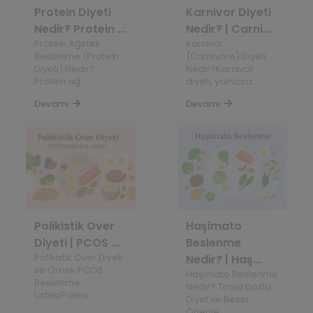
Protein Diyeti
Karnivor Diyeti
Nedir? Protein ...
Nedir? | Carni...
Protein Ağırlıklı
Karnivor
Beslenme (Protein
(Carnivore) Diyeti
Diyeti) Nedir?
Nedir?Karnivor
Protein ağ...
diyeti, yalnızca ...
Devamı
Devamı
Polikistik Over
Haşimato
Diyeti | PCOS ...
Beslenme
Polikistik Over Diyeti
Nedir? | Haş...
ve Örnek PCOS
Haşimato Beslenme
Beslenme
Nedir? Tiroid Dostu
ListesiPolikis...
Diyet ve Besin
Önerile...